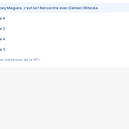
bey Maguire, c'est lui ! Rencontre avec Damien Witecka
e 6
e 5
e 4
e 3
s créatrices de la VF !
e 2
e 1
e Mektoub My Love arrive enfin ! Rencontre avec Shaïn Boumedine et Sal
i : après Toni en famille
elle réalise le bouleversant Dites lui que je l'aime
ais ! Rencontre autour de Vie privée de Rebecca Zlotowski