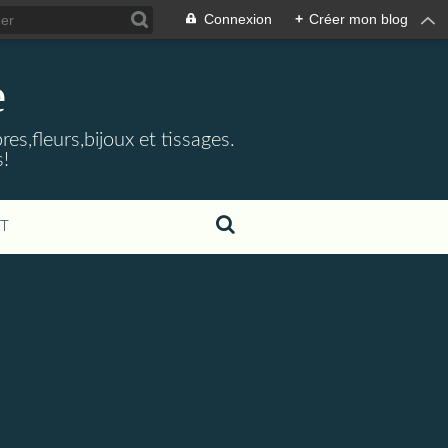
Connexion
+
Créer mon blog
e
s,fleurs,bijoux et tissages.
s!
T