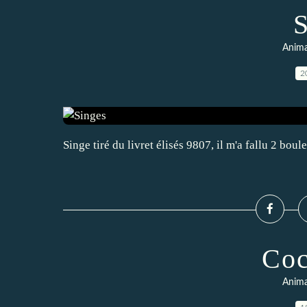
S
Anima
2
Singe tiré du livret élisés 9807, il m'a fallu 2 b
Coc
Anima