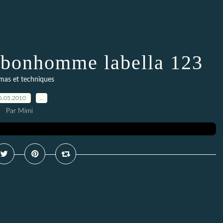
t bonhomme labella 123
mas et techniques
6.05.2010
…
Par Mimi