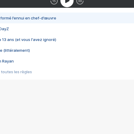
nsformé l’ennui en chef-d’œuvre
 DayZ
 a 13 ans (et vous l'avez ignoré)
e (littéralement)
im Rayan
 toutes les règles
s les jeux vidéo
us choquant de Rockstar ? - Le scandale BULLY
e plus moche de Steam
du RÊVE tourne au CAUCHEMAR
pendant 8 heures