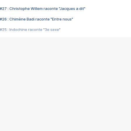
#27 : Christophe Willem raconte "Jacques a dit"
#26 : Chimène Badi raconte "Entre nous"
#25 : Indochine raconte "3e sexe"
#24 : Zaho raconte "C'est chelou"
#23 : Patrick Bruel raconte "Au café des délices"
#22 : Kyo raconte "Le chemin"
#21 : Nolwenn Leroy raconte "Cassé"
#20 : Patrick Hernandez raconte "Born to be alive"
#19 : Lorie raconte "Près de moi"
#18 : Michael Jones raconte "A nos actes manqués" (avec Jean-Jacque
#17 : Khaled raconte "Aïcha"
#16 : Corneille raconte "Parce qu'on vient de loin"