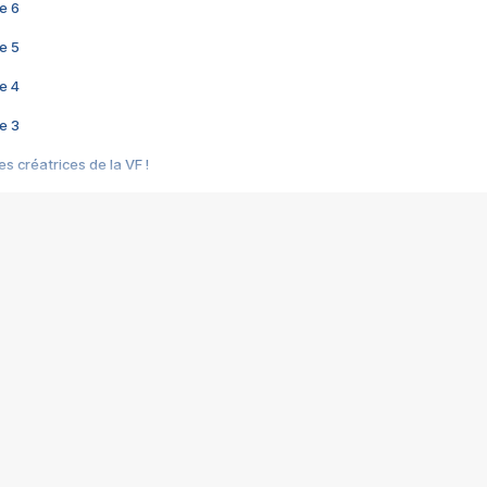
e 6
e 5
e 4
e 3
s créatrices de la VF !
e 2
e 1
e Mektoub My Love arrive enfin ! Rencontre avec Shaïn Boumedine et Sal
i : après Toni en famille
elle réalise le bouleversant Dites lui que je l'aime
ais ! Rencontre autour de Vie privée de Rebecca Zlotowski
 de Marguerite, Grave... Rencontre avec Ella Rumpf
 Les Rêveurs, un film intime sur la santé mentale