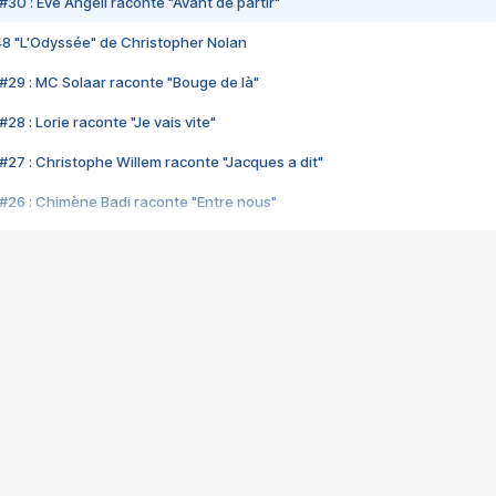
#30 : Eve Angeli raconte "Avant de partir"
48 "L'Odyssée" de Christopher Nolan
#29 : MC Solaar raconte "Bouge de là"
28 : Lorie raconte "Je vais vite"
#27 : Christophe Willem raconte "Jacques a dit"
#26 : Chimène Badi raconte "Entre nous"
#25 : Indochine raconte "3e sexe"
#24 : Zaho raconte "C'est chelou"
#23 : Patrick Bruel raconte "Au café des délices"
#22 : Kyo raconte "Le chemin"
#21 : Nolwenn Leroy raconte "Cassé"
#20 : Patrick Hernandez raconte "Born to be alive"
#19 : Lorie raconte "Près de moi"