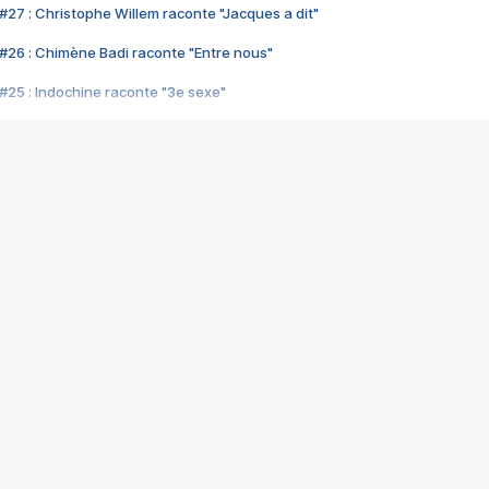
#27 : Christophe Willem raconte "Jacques a dit"
#26 : Chimène Badi raconte "Entre nous"
#25 : Indochine raconte "3e sexe"
#24 : Zaho raconte "C'est chelou"
#23 : Patrick Bruel raconte "Au café des délices"
#22 : Kyo raconte "Le chemin"
#21 : Nolwenn Leroy raconte "Cassé"
#20 : Patrick Hernandez raconte "Born to be alive"
#19 : Lorie raconte "Près de moi"
#18 : Michael Jones raconte "A nos actes manqués" (avec Jean-Jacque
#17 : Khaled raconte "Aïcha"
#16 : Corneille raconte "Parce qu'on vient de loin"
#15 : Indochine raconte "L'aventurier"