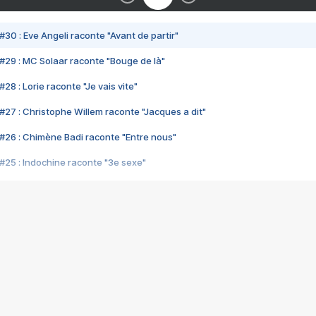
#30 : Eve Angeli raconte "Avant de partir"
#29 : MC Solaar raconte "Bouge de là"
28 : Lorie raconte "Je vais vite"
#27 : Christophe Willem raconte "Jacques a dit"
#26 : Chimène Badi raconte "Entre nous"
#25 : Indochine raconte "3e sexe"
#24 : Zaho raconte "C'est chelou"
#23 : Patrick Bruel raconte "Au café des délices"
#22 : Kyo raconte "Le chemin"
#21 : Nolwenn Leroy raconte "Cassé"
#20 : Patrick Hernandez raconte "Born to be alive"
#19 : Lorie raconte "Près de moi"