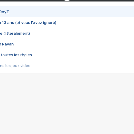
 DayZ
 a 13 ans (et vous l'avez ignoré)
e (littéralement)
im Rayan
 toutes les règles
s les jeux vidéo
us choquant de Rockstar ? - Le scandale BULLY
e plus moche de Steam
du RÊVE tourne au CAUCHEMAR
pendant 8 heures
it… à tort
umiliés par un jeu vidéo