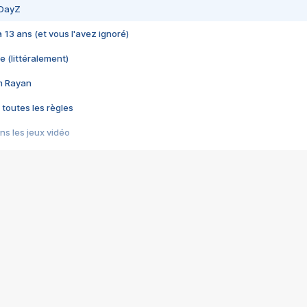
 DayZ
 a 13 ans (et vous l'avez ignoré)
e (littéralement)
im Rayan
 toutes les règles
s les jeux vidéo
us choquant de Rockstar ? - Le scandale BULLY
e plus moche de Steam
du RÊVE tourne au CAUCHEMAR
pendant 8 heures
it… à tort
umiliés par un jeu vidéo
ire - Final Fantasy 8