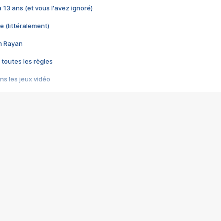
 a 13 ans (et vous l'avez ignoré)
e (littéralement)
im Rayan
 toutes les règles
s les jeux vidéo
us choquant de Rockstar ? - Le scandale BULLY
e plus moche de Steam
du RÊVE tourne au CAUCHEMAR
pendant 8 heures
it… à tort
umiliés par un jeu vidéo
ire - Final Fantasy 8